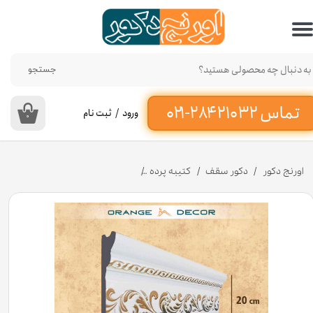
حساب کاربری من
تغییر گذر واژه
جستجو
سفارشات
ورود
/
ثبت نام
۰
خروج از حساب کاربری
اورنج دکور
دکور سقف
کتیبه پرده
کتیبه پرده پلی استایرن 20 سانت کد K23-E1-227T [انبار تهران]