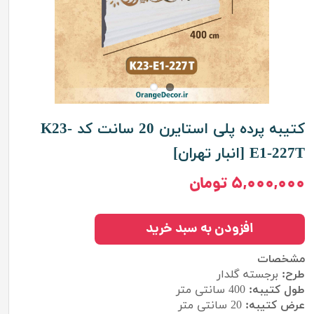
کتیبه پرده پلی استایرن 20 سانت کد K23-
E1-227T [انبار تهران]
۵,۰۰۰,۰۰۰ تومان
افزودن به سبد خرید
مشخصات
طرح:
برجسته گلدار
طول کتیبه:
400
سانتی متر
عرض کتیبه:
20 سانتی متر