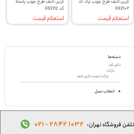
گرین لایف طرح چوب نراد کد
گرین لایف طرح چوب راسته
GS21۰۲
کد GS2112
استعلام قیمت
استعلام قیمت
دسته‌ها
دکور کف
پارکت
پارکت لمینت گرین لایف
انتخاب نسل
1032 2842 - 021
لفن فروشگاه تهران: