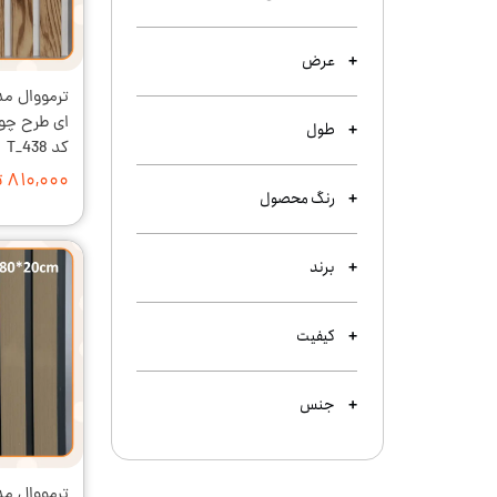
عرض
طول
کد T_438
۸۱۰,۰۰۰ تومان
رنگ محصول
برند
کیفیت
جنس