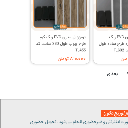
ترمووال مدرن PVC رنگ
ترمووال مدرن PVC رنگ کرم
ه طرح ساده طول
طرح چوب طول 280 سانت کد
T_433
۸۱۰,۰۰۰ تومان
بعدی
 اورنج دکور:
ورت اینترنتی و غیرحضوری انجام می‌شود. تحویل حضوری