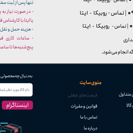
تنها پس از ثبت سف
- در صورت نیاز به 
| تماس - ر
وبیکا - ایتا
یا ایتا با کارشناس فروش شما
| تماس - ر
وبیکا - ایتا
- هزینه حمل و نقل 
داری
پنج‌شنبه‌ها تا ساعت :۳۰​​​​​​​
ه انجام می‌شود.
به دنبال چه محصولی
منوی سایت
 متداول
فرصت‌های شغلی
اینستاگرام
کالا
قوانین و مقررات
تماس با ما
درباره ما