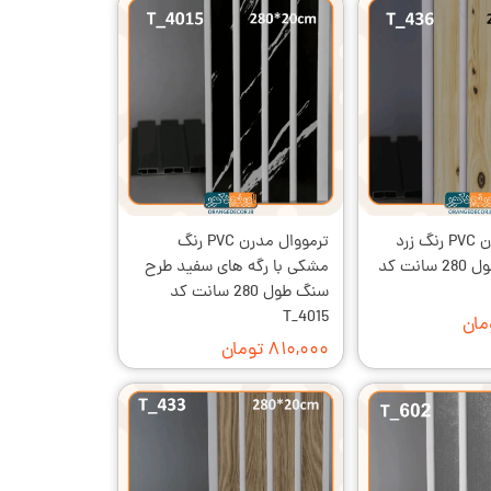
ترمووال مدرن PVC رنگ زرد
ترمووال مدرن PVC رنگ
طرح چوب طول 280 سانت کد
مشکی با رگه های سفید طرح
سنگ طول 280 سانت کد
T_4015
۸۱۰,۰۰۰ تومان