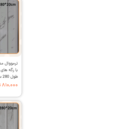
با رگه ها
طول 280 سانت کد T_442
۸۱۰,۰۰۰ تومان