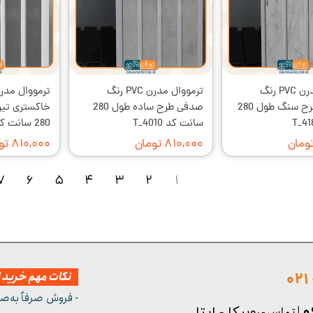
ترمووال مدرن PVC رنگ
ترمووال مدرن PVC رنگ
سفید_بژ طرح سنگ طول 280
صدفی طرح ساده طول 280
خاکستری تیر
سانت کد T_4010
280 سانت کد T_602
۸۱۰,۰۰۰ تومان
۸۱۰,۰۰۰ تومان
۷
۶
۵
۴
۳
۲
۱
نکات مهم خرید از
- فروش صرفاً به‌ص
| تماس - ر
وبیکا - ایتا