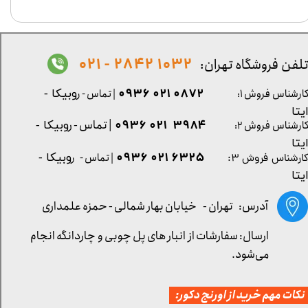
1032 2842 - 021
لفن فروشگاه تهران:
0872 021 0936
ارشناس فروش ۱:
| تماس - ر
وبیکا -
یتا
| تماس - ر
۳۹۸۴ ۰۲۱ ۰۹۳۶
ارشناس فروش ۲:
وبیکا -
یتا
۶۳۲۵ ۰۲۱ ۰۹۳۶
| تماس - ر
وبیکا -
ارشناس فروش ۳:
یتا
آدرس: تهران -
خیابان بهار شمالی - حمزه علمداری
ارسال: سفارشات از انبار های پل چوبی و چاردانگه انجام
می‌شود.
کات مهم خرید از اورنج دکور: