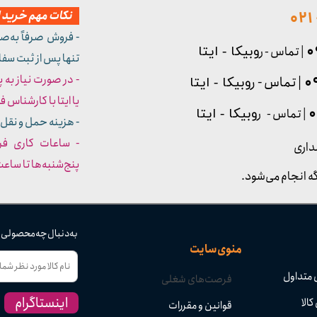
نکات مهم خرید از
- فروش صرفاً به‌ص
| تماس - ر
وبیکا - ایتا
تنها پس از ثبت سف
- در صورت نیاز به 
| تماس - ر
وبیکا - ایتا
یا ایتا با کارشناس فروش شما
| تماس - ر
وبیکا - ایتا
- هزینه حمل و نقل 
داری
پنج‌شنبه‌ها تا ساعت :۳۰​​​​​​​
ه انجام می‌شود.
به دنبال چه محصولی
منوی سایت
 متداول
فرصت‌های شغلی
اینستاگرام
کالا
قوانین و مقررات