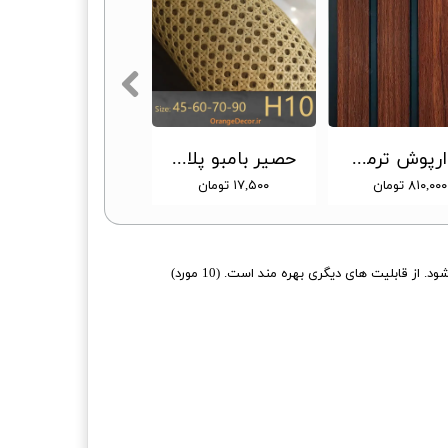
دیوارپوش ترمووال پی وی سی طرح چوب گردو 20 سانت PC12 [انبار تهران]
حصیر بامبو پلاستیکی pvc وارداتی طرح لانه زنبوری در عرض 45 تا 90 سانتی متر کد H10 [انبار تهران]
۸۱۰,۰۰۰ تومان
۱۷,۵۰۰ تومان
ز قابلیت های دیگری بهره مند است. (10 مورد)