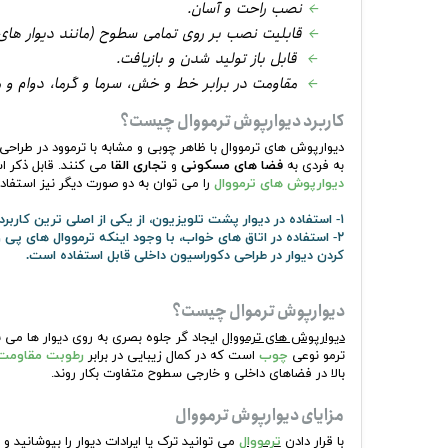
←
نصب راحت و آسان.
←
قابلیت نصب بر روی تمامی سطوح (مانند دیوار های گچی
←
قابل باز تولید شدن و بازیافت.
←
مقاومت در برابر خط و خش، سرما و گرما، دوام و مان
کاربرد دیوارپوش ترمووال چیست؟
دیوارپوش های ترمووال با ظاهر چوبی و مشابه با ترموود در طراحی
به فردی به
فضا های مسکونی
و
تجاری القا
می کنند. قابل ذکر ا
دیوارپوش های ترمووال
را می توان به دو صورت دیگر نیز استفاده
۱- استفاده در دیوار پشت تلویزیون، از یکی از اصلی ترین کاربرد های دیوارپوش های ترمووال پوشش دیوار پشت TV می باشد.
۲- استفاده در اتاق های خواب، با وجود اینکه ترمووال ها
کردن دیوار در طراحی دکوراسیون داخلی قابل استفاده است.
دیوارپوش ترموال چیست؟
دیوارپوش های ترمووال
ایجاد گر جلوه بصری به روی دیوار ها می 
ترمو نوعی
چوب
است که در کمال زیبایی در برابر
رطوبت مقاومت 
بالا در فضاهای داخلی و خارجی سطوح متفاوت بکار روند.
مزایای دیوارپوش ترمووال
با قرار دادن
ترمووال
می توانید ترک یا ایرادات دیوار را بپوشانید 