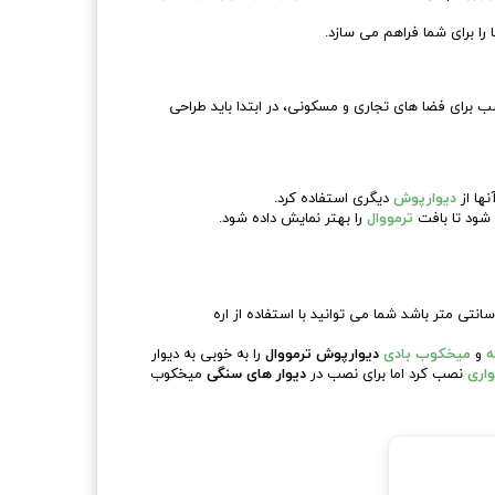
را برای شما فراهم می سازد.
 برای فضا های تجاری و مسکونی، در ابتدا باید طراحی
نها از
دیوارپوش
دیگری استفاده کرد.
م شود تا بافت
ترمووال
را بهتر نمایش داده شود.
 دیوارپوش ها با ارتفاع 280 سانتی متری تهیه شده اند تا با بیشتر دیوار ها هماهنگی داشته باشد، در صورتی که ارتفاع دیوار مورد نظر کمتر از 280 سانتی متر باشد شما می توانید با استفاده از اره
ه
و
میخکوب بادی
دیوارپوش ترمووال
را به خوبی به دیوار
واری
نصب کرد اما برای نصب در
دیوار های سنگی
میخکوب