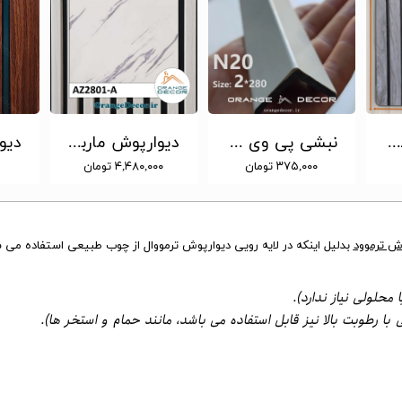
دیوارپوش ترمووال پی وی سی رنگ طوسی 20 سانت کد AT3 [انبار تهران]
نبشی پی وی سی رنگ سفید 3 سانتی متر کد N20 [انبار تهران]
دیوارپوش ماربل شیت کد AZ2801-A [انبار تهران]
۳۷۵,۰۰۰ تومان
۴,۴۸۰,۰۰۰ تومان
ش ترموود
بدلیل اینکه در لایه رویی دیوارپوش ترمووال از چوب طبیعی استفاده می شود. ا
نیاز ندارد).​​​​​​​
 رطوبت بالا نیز قابل استفاده می باشد، مانند حمام و استخر ها).