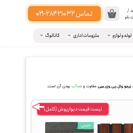
د
/
۰
 نام
اب
بری
لوله و لوازم
ملزومات اداری
کاتالوگ
ن
یبه پرده ۲۰ سانت -----
ییر
ذر
اژه
ات
ی
ترمو وال پی وی سی
مقاوت و
ضدآب
بودن آن است.
وج
ز
لیست قیمت دیوارپوش (کامل)
اب
بری
خارجی