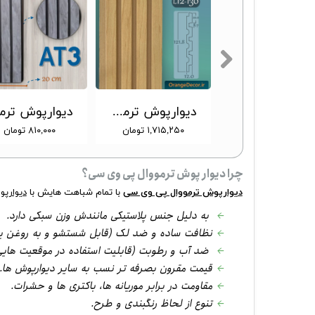
نبشی پی وی سی دیوار طرح ماهگونی 3.5 سانتی متر کد 410 [انبار تهران]
دیوارپوش ترمووال پی وی سی طرح ترموود 12 سانت کد L12-130 [انبار تهران]
۳۶۰,۰۰۰ تومان
۱,۷۱۵,۲۵۰ تومان
۸۱۰,۰۰۰ تومان
چرا دیوار پوش ترمووال پی وی سی؟
دیوارپوش ترمووال پی وی سی
با تمام شباهت هایش با
دیوارپو
←
به دلیل جنس پلاستیکی مانندش وزن سبکی دارد.​​​​​​​
←
نظافت ساده و ضد لک (قابل شستشو و به روغن یا محلولی 
←
ضد آب و رطوبت (قابلیت استفاده در موقعیت هایی با
←
قیمت مقرون بصرفه تر نسب به سایر دیوارپوش ها.
←
مقاومت در برابر موریانه ها، باکتری ها و حشرات.
←
تنوع از لحاظ رنگبندی و طرح.