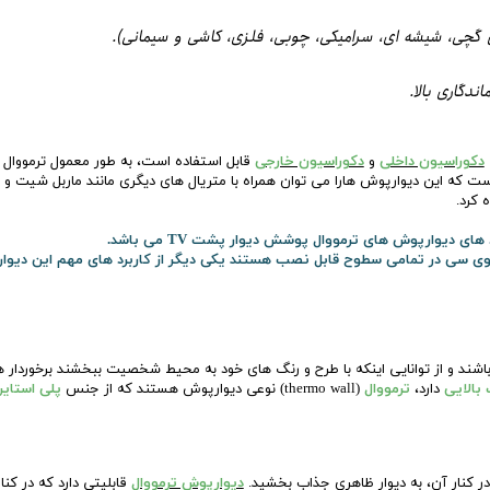
، شیشه ای، سرامیکی، چوبی، فلزی، کاشی و سیمانی).​​​​​​​
دگاری بالا.
دکوراسیون داخلی
و
دکوراسیون خارجی
قابل استفاده است، به طور معمول ترمووال ها
ست که این دیوارپوش هارا می توان همراه با متریال های دیگری مانند ماربل شیت و
 کرد.
ی پی وی سی در تمامی سطوح قابل نصب هستند یکی دیگر از کاربرد های مهم این 
باشند و از توانایی اینکه با طرح و رنگ های خود به محیط شخصیت ببخشند برخوردار 
بالایی
دارد،
ترمووال
(thermo wall) نوعی دیوارپوش هستند که از جنس
پلی استای
و در کنار آن، به دیوار ظاهری جذاب بخشید.
دیوارپوش ترمووال
قابلیتی دارد که در ک