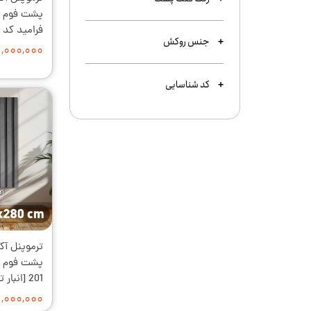
فرامید کد 336 [انبار تهران]
جنس روکش
۲,۰۰۰,۰۰۰ توما
کد شناسایی
201 [انبار تهران]
۲,۰۰۰,۰۰۰ توما