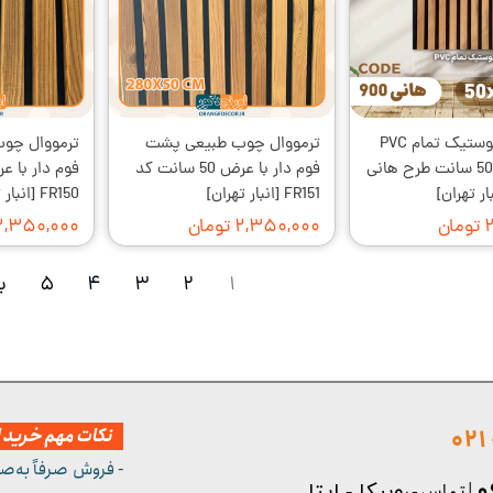
ترموپنل آکوستیک تمام PVC
ترمووال چوب طبیعی پشت
ترمووال چو
پشت فوم 50 سانت طرح هانی
فوم دار با عرض 50 سانت کد
FR151 [انبار تهران]
FR150 [انبار تهران]
ن
۲,۳۵۰,۰۰۰ تومان
۲,۳۵۰,۰۰۰ توما
۱
۲
۳
۴
۵
ب
نکات مهم خرید از
- فروش صرفاً به‌ص
| تماس - ر
وبیکا - ایتا