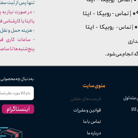
تنها پس از ثبت سف
- در صورت نیاز به 
| تماس - ر
وبیکا - ایتا
یا ایتا با کارشناس فروش شما
| تماس - ر
وبیکا - ایتا
- هزینه حمل و نقل 
داری
پنج‌شنبه‌ها تا ساعت :۳۰​​​​​​​
ه انجام می‌شود.
به دنبال چه محصولی
منوی سایت
 متداول
فرصت‌های شغلی
اینستاگرام
کالا
قوانین و مقررات
تماس با ما
درباره ما