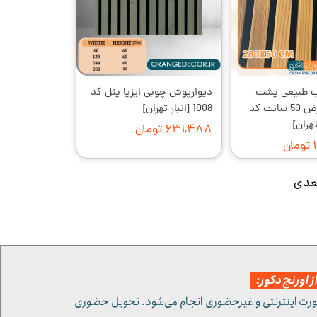
ب طبیعی پشت
دیوارپوش چوبی ایزیا پنل کد
فوم دار با عرض 50 سانت کد
1008 [انبار تهران]
۶۳۱,۴۸۸ تومان
ن
عدی
 اورنج دکور:
ورت اینترنتی و غیرحضوری انجام می‌شود. تحویل حضوری