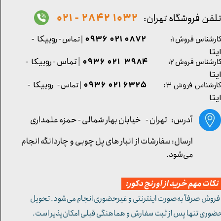
1032 2842 - 021
لفن فروشگاه تهران:
0872 021 0936
ارشناس فروش ۱:
| تماس - ر
وبیکا -
یتا
| تماس - ر
۳۹۸۴ ۰۲۱ ۰۹۳۶
ارشناس فروش ۲:
وبیکا -
یتا
۶۳۲۵ ۰۲۱ ۰۹۳۶
| تماس - ر
وبیکا -
ارشناس فروش ۳:
یتا
آدرس: تهران -
خیابان بهار شمالی - حمزه علمداری
ارسال: سفارشات از انبار های پل چوبی و چاردانگه انجام
می‌شود.
کات مهم خرید از اورنج دکور:
 فروش صرفاً به‌صورت اینترنتی و غیرحضوری انجام می‌شود. تحویل
ضوری تنها پس از ثبت سفارش و هماهنگی قبلی امکان‌پذیر است.