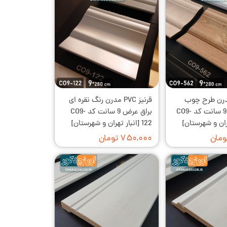
ز PVC مدرن طرح چوب
قرنیز PVC مدرن رنگ نقره ای
روشن عرض 9 سانت کد CO9-
براق عرض 9 سانت کد CO9-
122 [انبار تهران و شهرستان]
۷۵۰,۰۰۰ تومان