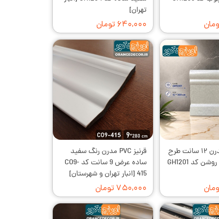
تهران]
۶۴۰,۰۰۰ تومان
قرنیز PVC مدرن ۱۲ سانت طرح
قرنیز PVC مدرن رنگ سفید
پتینه طوسی روشن کد GH1201
ساده عرض 9 سانت کد CO9-
415 [انبار تهران و شهرستان]
۷۵۰,۰۰۰ تومان