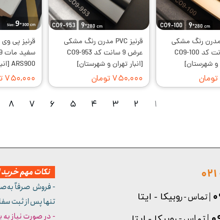
نیز PVC مدرن رنگ مشکی
قرنیز PVC مدرن رنگ مشکی
قرنیز پی وی
عرض 9 سانت کد CO9-100
عرض 9 سانت کد CO9-953
ن و شهرستان]
[انبار تهران و شهرستان]
ARS900 [انبار تهران]
۷۵۰,۰۰۰ تومان
۷۵۰,۰۰۰ تومان
۸
۷
۶
۵
۴
۳
۲
۱
نکات مهم خرید از
- فروش صرفاً به‌ص
| تماس - ر
وبیکا - ایتا
تنها پس از ثبت سف
- در صورت نیاز به 
| تماس - ر
وبیکا - ایتا