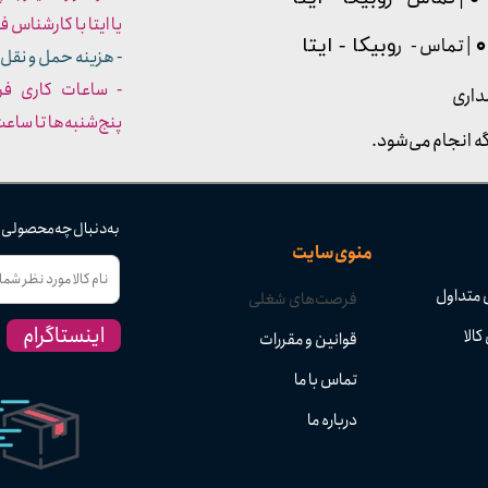
یا ایتا با کارشناس فروش شما
| تماس - ر
وبیکا - ایتا
- هزینه حمل و نقل 
داری
پنج‌شنبه‌ها تا ساعت :۳۰​​​​​​​
ه انجام می‌شود.
به دنبال چه محصولی
منوی سایت
 متداول
فرصت‌های شغلی
اینستاگرام
کالا
قوانین و مقررات
تماس با ما
درباره ما