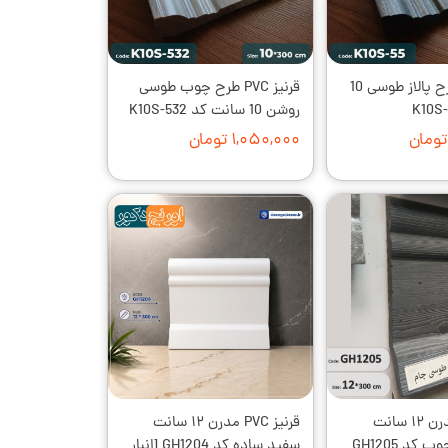
قرنیز PVC طرح پالاز طوسی 10
قرنیز PVC طرح چوب طوسی
روشن 10 سانت کد K10S-532
۱,۰۵۰,۰۰۰ تومان
قرنیز PVC مدرن ۱۲ سانت
قرنیز PVC مدرن ۱۲ سانت
ذغالی طرح چوب کد GH1205
سفید ساده کد GH1204 [انبار