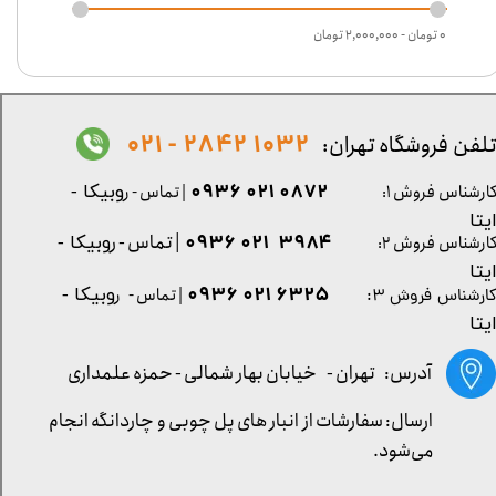
۰ تومان - ۲,۰۰۰,۰۰۰ تومان
1032 2842 - 021
لفن فروشگاه تهران:
0872 021 0936
ارشناس فروش ۱:
| تماس - ر
وبیکا -
یتا
| تماس - ر
۳۹۸۴ ۰۲۱ ۰۹۳۶
ارشناس فروش ۲:
وبیکا -
یتا
۶۳۲۵ ۰۲۱ ۰۹۳۶
| تماس - ر
وبیکا -
ارشناس فروش ۳:
یتا
آدرس: تهران -
خیابان بهار شمالی - حمزه علمداری
ارسال: سفارشات از انبار های پل چوبی و چاردانگه انجام
می‌شود.