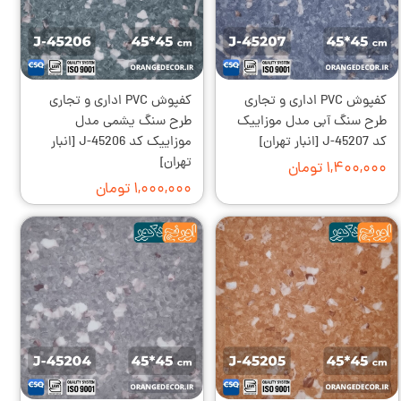
کفپوش PVC اداری و تجاری
کفپوش PVC اداری و تجاری
طرح سنگ آبی مدل موزاییک
طرح سنگ یشمی مدل
کد J-45207 [انبار تهران]
موزاییک کد J-45206 [انبار
تهران]
۱,۴۰۰,۰۰۰ تومان
۱,۰۰۰,۰۰۰ تومان