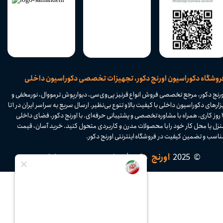
​فروشگاه دکوراسیون اورنج دکور، تجهیزات تخصصی دکوراسیون داخلی
ورنج دکور، مرجع تخصصی فروش انواع قرنیز پی‌وی‌سی، دیوارپوش ترمووال، نورمخفی و
ابزارهای دکوراسیون داخلی با کیفیت بالا و تنوع بی‌نظیر. ارسال سریع به سراسر ایران در ۱ تا
۴ روز کاری، همراه با مشاوره تخصصی و پشتیبانی حرفه‌ای. با اورنج دکور، فضای داخلی
نزل یا محل کار خود را با محصولات مدرن و کاربردی متحول کنید. خرید آسان، قیمت
اسب و تضمین کیفیت در فروشگاه اینترنتی اورنج دکور.​​​​​​​
© 2025
اورنج دکور
| تمامی حقوق محفوظ است.​​​​​​​