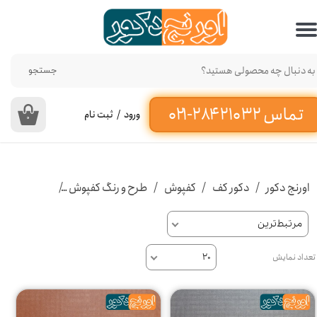
حساب کاربری من
تغییر گذر واژه
جستجو
سفارشات
ورود
/
ثبت نام
۰
خروج از حساب کاربری
اورنج دکور
دکور کف
کفپوش
طرح و رنگ کفپوش
کفپوش رنگی
مرتبط‌ترین
تعداد نمایش
۲۰