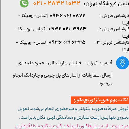
1032 2842 - 021
لفن فروشگاه تهران:
0872 021 0936
ارشناس فروش ۱:
| تماس - ر
وبیکا -
یتا
| تماس - ر
۳۹۸۴ ۰۲۱ ۰۹۳۶
ارشناس فروش ۲:
وبیکا -
یتا
۶۳۲۵ ۰۲۱ ۰۹۳۶
| تماس - ر
وبیکا -
ارشناس فروش ۳:
یتا
آدرس: تهران -
خیابان بهار شمالی - حمزه علمداری
ارسال: سفارشات از انبار های پل چوبی و چاردانگه انجام
می‌شود.
کات مهم خرید از اورنج دکور:
 فروش صرفاً به‌صورت اینترنتی و غیرحضوری انجام می‌شود. تحویل
ضوری تنها پس از ثبت سفارش و هماهنگی قبلی امکان‌پذیر است.
 در صورت نیاز به پیش‌فاکتور یا پرداخت کارت به کارت، لطفاً از طریق