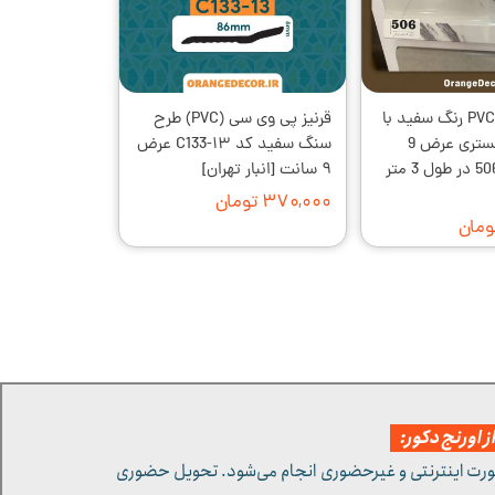
قرنیز پارکتی PVC رنگ سفید با
قرنیز پی وی سی (PVC) طرح
رگه های خاکستری عرض 9
سنگ سفید کد C133-۱۳ عرض
سانت کد 1-506 در طول 3 متر
۹ سانت [انبار تهران]
۳۷۰,۰۰۰ تومان
 اورنج دکور:
ورت اینترنتی و غیرحضوری انجام می‌شود. تحویل حضوری