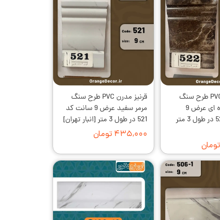
قرنیز مدرن PVC طرح سنگ
قرنیز مدرن PVC طرح سنگ
امپرادور قهوه ای عرض 9
مرمر سفید عرض 9 سانت کد
سانت کد 522 در طول 3 متر
521 در طول 3 متر [انبار تهران]
۴۳۵,۰۰۰ تومان