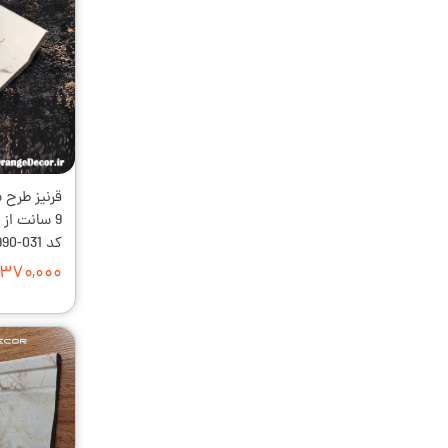
قرنیز طرح 
9 سانت ا
کد 031-990 [انبار تهران]
۳۷۰,۰۰۰ تومان