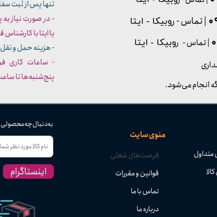
تنها پس از ثبت سف
- در صورت نیاز به 
| تماس - ر
وبیکا - ایتا
یا ایتا با کارشناس فروش شما
| تماس - ر
وبیکا - ایتا
- هزینه حمل و نقل 
داری
پنج‌شنبه‌ها تا ساعت :۳۰​​​​​​​
ه انجام می‌شود.
به دنبال چه محصولی
منوی سایت
 متداول
فرصت‌های شغلی
اینستاگرام
کالا
قوانین و مقررات
تماس با ما
درباره ما