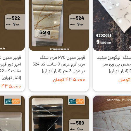
سنگ الیگودرز سفید
قرنیز مدرن PVC طرح سنگ
ز جنس پی وی سی
مرمر کرم عرض 9 سانت کد 524
در طول 3 متر [انبار تهران]
[انبار تهران]
۴۳۵,۰۰۰ تومان
۴۳۵,۰۰۰ تومان