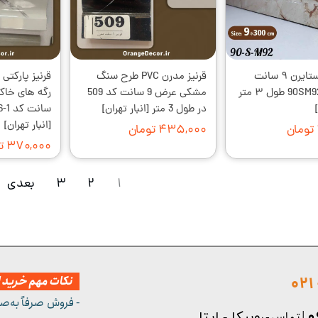
قرنیز پلی استایرن ۹ سانت
قرنیز مدرن PVC طرح سنگ
مدرن کد 90SM92 طول ۳ متر
مشکی عرض 9 سانت کد 509
در طول 3 متر [انبار تهران]
[انبار تهران]
۴۳۵,۰۰۰ تومان
۳۷۰,۰۰۰ تومان
۱
۲
۳
بعدی
نکات مهم خرید از
- فروش صرفاً به‌ص
| تماس - ر
وبیکا - ایتا