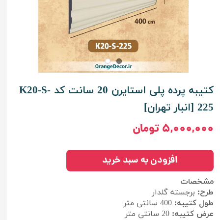
کتیبه پرده پلی استایرن 20 سانت کد K20-S-
225 [انبار تهران]
۵,۰۰۰,۰۰۰ تومان
افزودن به سبد خرید
مشخصات
طرح:
برجسته گلدار
طول کتیبه:
400
سانتی متر
عرض کتیبه:
20 سانتی متر