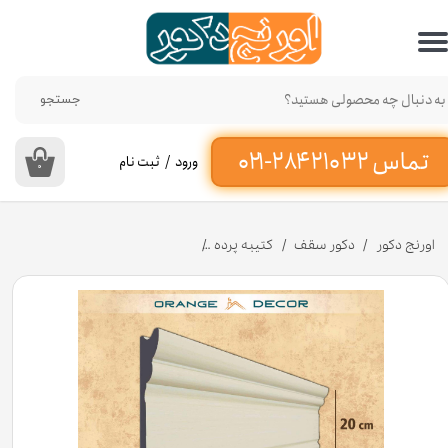
حساب کاربری من
تغییر گذر واژه
جستجو
سفارشات
ورود
/
ثبت نام
۰
خروج از حساب کاربری
اورنج دکور
دکور سقف
کتیبه پرده
کتیبه پرده پلی استایرن 20 سانت کد K20-S-225 [انبار تهران]