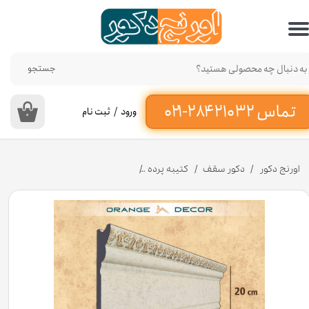
حساب کاربری من
تغییر گذر واژه
جستجو
سفارشات
ورود
/
ثبت نام
۰
خروج از حساب کاربری
اورنج دکور
دکور سقف
کتیبه پرده
کتیبه پرده پلی استایرن 20 سانت کد K20-E-1PT [انبار تهران]