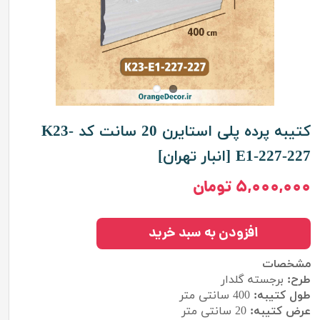
کتیبه پرده پلی استایرن 20 سانت کد K23-
E1-227-227 [انبار تهران]
۵,۰۰۰,۰۰۰ تومان
افزودن به سبد خرید
مشخصات
طرح:
برجسته گلدار
طول کتیبه:
400
سانتی متر
عرض کتیبه:
20 سانتی متر