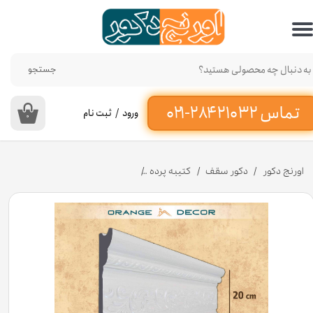
حساب کاربری من
تغییر گذر واژه
جستجو
سفارشات
ورود
/
ثبت نام
۰
خروج از حساب کاربری
اورنج دکور
دکور سقف
کتیبه پرده
کتیبه پرده پلی استایرن 20 سانت کد K23-E1-227-227 [انبار تهران]