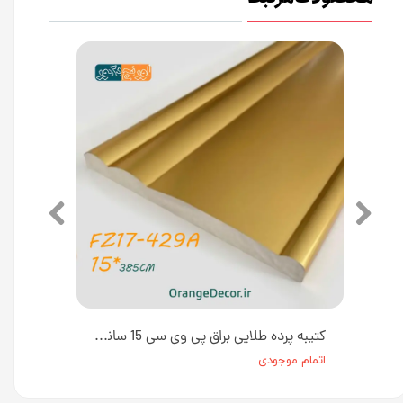
کتیبه پرده بژ روشن پی وی سی 17 سانت کد FZ15-165A طول ۳/۸۵ متر
کتیبه پرده طلایی براق پی وی سی 15 سانت کد FZ17-429A طول ۳/۸۵ متر
اتمام موجودی