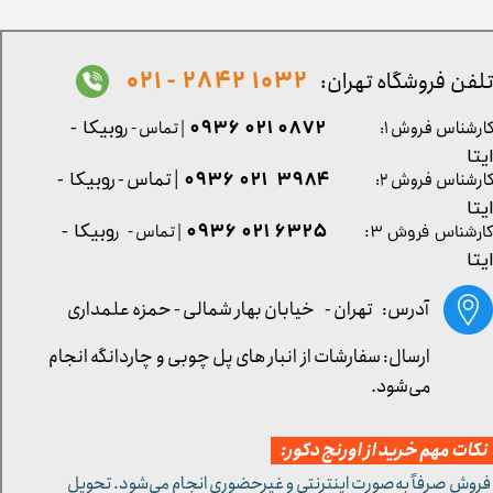
1032 2842 - 021
لفن فروشگاه تهران:
0872 021 0936
ارشناس فروش ۱:
| تماس - ر
وبیکا -
یتا
| تماس - ر
۳۹۸۴ ۰۲۱ ۰۹۳۶
ارشناس فروش ۲:
وبیکا -
یتا
۶۳۲۵ ۰۲۱ ۰۹۳۶
| تماس - ر
وبیکا -
ارشناس فروش ۳:
یتا
آدرس: تهران -
خیابان بهار شمالی - حمزه علمداری
ارسال: سفارشات از انبار های پل چوبی و چاردانگه انجام
می‌شود.
کات مهم خرید از اورنج دکور:
 فروش صرفاً به‌صورت اینترنتی و غیرحضوری انجام می‌شود. تحویل