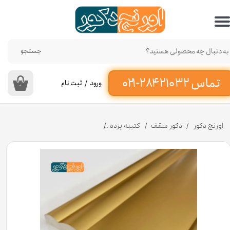
حساب کاربری من
تغییر گذر واژه
جستجو
سفارشات
ورود
/
ثبت نام
۰
خروج از حساب کاربری
اورنج دکور
دکور سقف
کتیبه پرده
کتیبه پرده طلایی براق پی وی سی 15 سانت کد FZ17-429A طول ۳/۸۵ متر