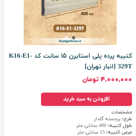
کتیبه پرده پلی استایرن ۱۵ سانت کد K16-E1-
329T [انبار تهران]
۴,۰۰۰,۰۰۰ تومان
افزودن به سبد خرید
مشخصات
طرح:
برجسته گلدار
طول کتیبه:
400
سانتی متر
عرض کتیبه:
15 سانتی متر