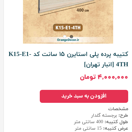
کتیبه پرده پلی استایرن ۱۵ سانت کد K15-E1-
4TH [انبار تهران]
۴,۰۰۰,۰۰۰ تومان
افزودن به سبد خرید
مشخصات
طرح:
برجسته گلدار
طول کتیبه:
400
سانتی متر
عرض کتیبه:
15 سانتی متر