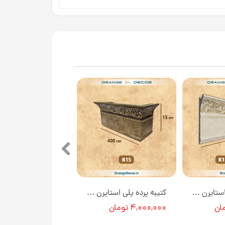
کتیبه پرده پلی استایرن ۱۵ سانت کد K15-E1-1PT [انبار تهران]
کتیبه پرده پلی استایرن ۱۵ سانت کد K15 [انبار تهران]
۴,۰۰۰,۰۰۰ تومان