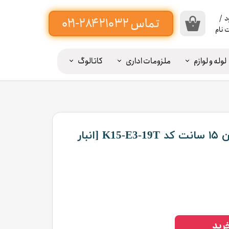
د
/
۰
 نام
اب
بری
لوله و لوازم
ملزومات اداری
کاتالوگ
ن
یبه پرده ۲۰ سانت -----
ییر
ذر
اژه
کتیبه پرده پلی استایرن ۱۵ سانت کد K15-E3-19T [انبار
ات
وج
ز
اب
بری
رید