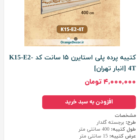
کتیبه پرده پلی استایرن ۱۵ سانت کد K15-E2-
4T [انبار تهران]
۴,۰۰۰,۰۰۰ تومان
افزودن به سبد خرید
مشخصات
طرح:
برجسته گلدار
طول کتیبه:
400
سانتی متر
عرض کتیبه:
15 سانتی متر