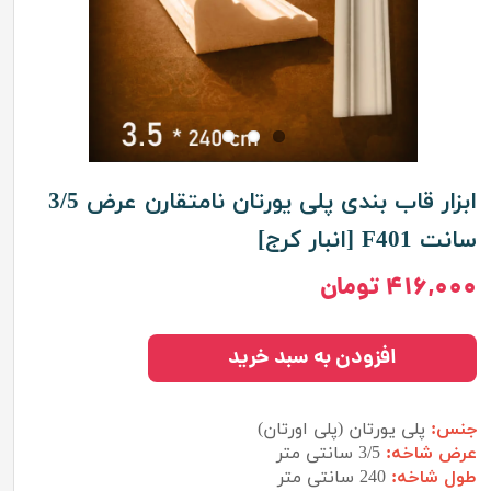
ابزار قاب بندی پلی یورتان نامتقارن عرض 3/5
سانت F401 [انبار کرج]
۴۱۶,۰۰۰ تومان
افزودن به سبد خرید
جنس:
پلی یورتان (پلی اورتان)
عرض شاخه:
3/5 سانتی متر
طول شاخه:
240 سانتی متر