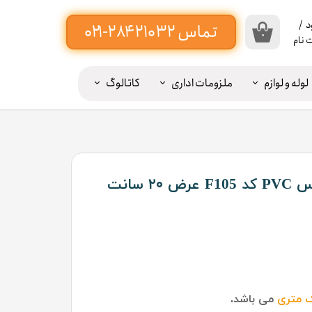
د
/
۰
 نام
اب
بری
لوله و لوازم
ملزومات اداری
کاتالوگ
ن
یبه پرده ۲۰ سانت -----
ییر
ذر
اژه
 سانت
ات
وج
ز
اب
بری
 متری
می باشد.