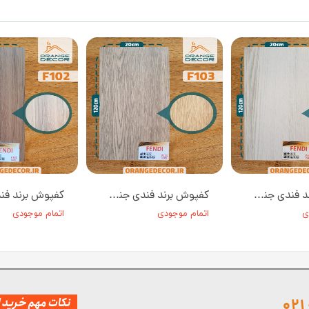
کفپوش برند فندی جنس PVC کد F104 عرض ۲۰ سانت
کفپوش برند فندی جنس PVC کد F103 عرض ۲۰ سانت
ی
اتمام موجودی
اتمام موجودی
نکات مهم خرید از