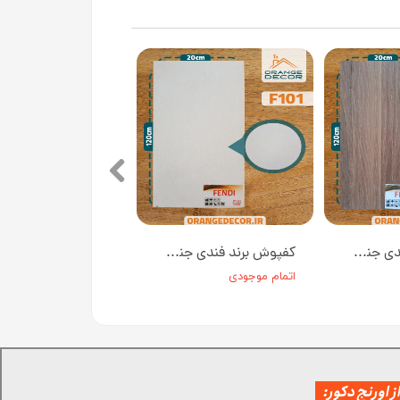
کفپوش برند فندی جنس PVC کد F102 عرض ۲۰ سانت
کفپوش برند فندی جنس PVC کد F101 عرض ۲۰ سانت
اتمام موجودی
 اورنج دکور: