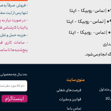
- فروش صرفاً به‌ص
| تماس - ر
وبیکا - ایتا
تنها پس از ثبت سف
- در صورت نیاز به 
| تماس - ر
وبیکا - ایتا
یا ایتا با کارشناس فروش شما
| تماس - ر
وبیکا - ایتا
- هزینه حمل و نقل 
داری
پنج‌شنبه‌ها تا ساعت :۳۰​​​​​​​
ه انجام می‌شود.
به دنبال چه محصولی
منوی سایت
 متداول
فرصت‌های شغلی
اینستاگرام
کالا
قوانین و مقررات
تماس با ما