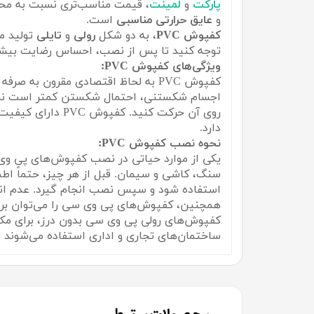
پارکت
و
لمینت
، قیمت مناسب‌تری نسبت به محص
و
عایق حرارتی مناسبی
است.
کفپوش PVC
، به دو شکل
رولی
و
تایلی
تولید م
توجه کنید تا پس از نصب، احساس رضایت بیشت
ویژگی‌های کفپوش PVC:
کفپوش PVC به لحاظ اقتصادی مقرون 
اجسام شکستنی، احتمال شکستن کمتر است نسبت 
روی آن حرکت کنی
دارد.
نحوه نصب کفپوش PVC:
یکی از موارد حیاتی در نصب کفپوش‌های پی وی
سنگ، کاشی و سیمان. قبل از هر چیز، حتماً اط
استفاده شود و سپس نصب انجام گیرد. عدم انجا
همچنین، کفپوش‌های پی وی سی را می‌توان بر 
کفپوش‌های رولی پی وی سی بدون درز، برای مکان
ساختمان‌های تجاری و اداری استفاده می‌شوند و