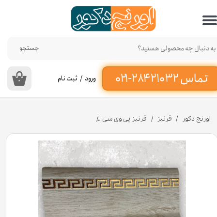
حساب کاربری من
تغییر گذر واژه
جستجو
سفارشات
ورود
/
ثبت نام
۰
خروج از حساب کاربری
اورنج دکور
قرنیز
قرنیز پی وی سی
قرنیز ورساچه افرا 9 سانت از جنس پی وی سی کد G958