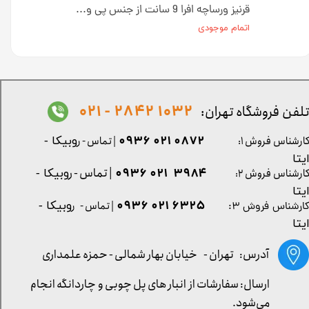
قرنیز طرح چوب طوسی 9 از جنس پی وی سی کد GP520 [انبار تهران]
قرنیز ورساچه افرا 9 سانت از جنس پی وی سی کد G958
اتمام موجودی
1032 2842 - 021
لفن فروشگاه تهران:
0872 021 0936
ارشناس فروش ۱:
| تماس - ر
وبیکا -
یتا
| تماس - ر
۳۹۸۴ ۰۲۱ ۰۹۳۶
ارشناس فروش ۲:
وبیکا -
یتا
۶۳۲۵ ۰۲۱ ۰۹۳۶
| تماس - ر
وبیکا -
ارشناس فروش ۳:
یتا
آدرس: تهران -
خیابان بهار شمالی - حمزه علمداری
ارسال: سفارشات از انبار های پل چوبی و چاردانگه انجام
می‌شود.