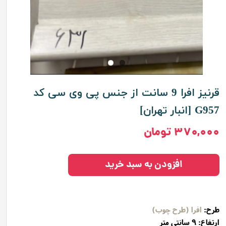
قرنیز افرا 9 سانت از جنس پی وی سی کد
G957 [انبار تهران]
۳۷۰,۰۰۰ تومان
افزودن به سبد خرید
طرح:
افرا (طرح چوب)
ارتفاع: 9 سانتی متر