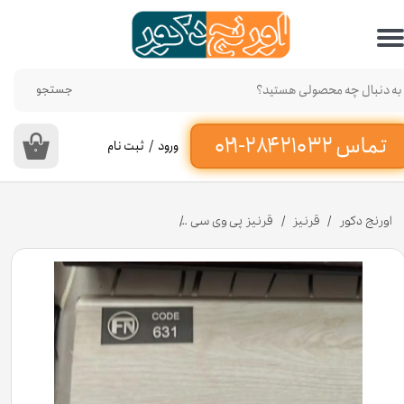
حساب کاربری من
تغییر گذر واژه
جستجو
سفارشات
ورود
/
ثبت نام
۰
خروج از حساب کاربری
اورنج دکور
قرنیز
قرنیز پی وی سی
قرنیز افرا 9 سانت از جنس پی وی سی کد G957 [انبار تهران]