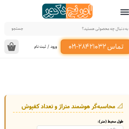
حساب کاربری من
تغییر گذر واژه
جستجو
سفارشات
ورود
/
ثبت نام
۰
خروج از حساب کاربری
📐 محاسبه‌گر هوشمند متراژ و تعداد کفپوش
طول محیط (متر):