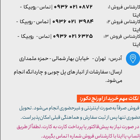
0872 021 0936
ارشناس فروش ۱:
| تماس - ر
وبیکا -
یتا
| تماس - ر
۳۹۸۴ ۰۲۱ ۰۹۳۶
ارشناس فروش ۲:
وبیکا -
یتا
۶۳۲۵ ۰۲۱ ۰۹۳۶
| تماس - ر
وبیکا -
ارشناس فروش ۳:
یتا
آدرس: تهران -
خیابان بهار شمالی - حمزه علمداری
ارسال: سفارشات از انبار های پل چوبی و چاردانگه انجام
می‌شود.
کات مهم خرید از اورنج دکور:
 فروش صرفاً به‌صورت اینترنتی و غیرحضوری انجام می‌شود. تحویل
ضوری تنها پس از ثبت سفارش و هماهنگی قبلی امکان‌پذیر است.
 در صورت نیاز به پیش‌فاکتور یا پرداخت کارت به کارت، لطفاً از طریق
تساپ یا ایتا با کارشناس فروش شماره ۱ تماس بگیرید.