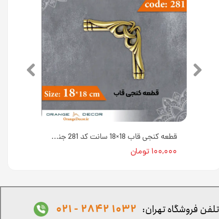
قطعه تاج قاب 33×18 سانت کد 280 جنس پلی استایرن [انبار اصفهان]
قطعه کنجی قاب 18×18 سانت کد 281 جنس پلی استایرن [انبار اصفهان]
۱۰۰,۰۰۰ تومان
1032 2842 - 021
لفن فروشگاه تهران: