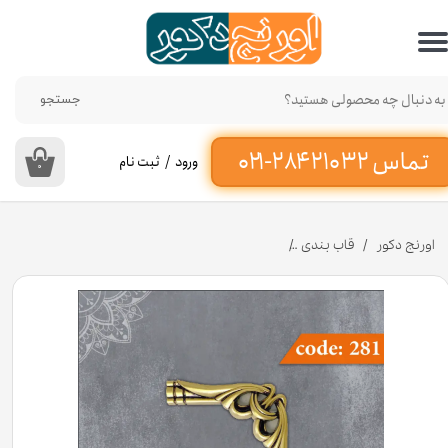
حساب کاربری من
تغییر گذر واژه
جستجو
سفارشات
ورود
/
ثبت نام
۰
خروج از حساب کاربری
اورنج دکور
قاب بندی
قطعه کنجی قاب 18×18 سانت کد 281 جنس پلی استایرن [انبار اصفهان]