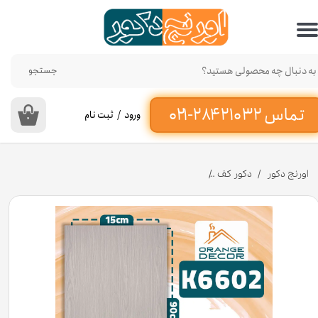
حساب کاربری من
تغییر گذر واژه
جستجو
سفارشات
ورود
/
ثبت نام
۰
خروج از حساب کاربری
اورنج دکور
دکور کف
کفپوش پی وی سی برند ماربل کد K۶۶۰۲ عرض ۱۵ سانت [انبار تهران]