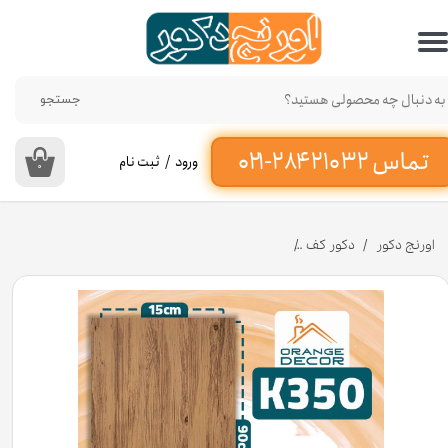
حساب کاربری من
تغییر گذر واژه
جستجو
سفارشات
ورود
/
ثبت نام
۰
خروج از حساب کاربری
اورنج دکور
دکور کف
کفپوش پی وی سی برند ماربل کد K۳۵۰ عرض ۱۵ سانت [انبار تهران]