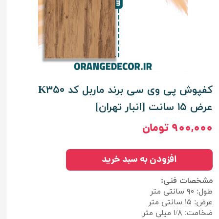
کفپوش پی وی سی برند ماربل کد K۳۵۰
عرض ۱۵ سانت [انبار تهران]
۹۰۰,۰۰۰ تومان
افزودن به سبد خرید
مشخصات فنی:
طول: ۹۰ سانتی متر
عرض: ۱۵ سانتی متر
ضخامت: ۱/۸ میلی متر