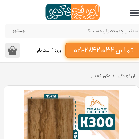
حساب کاربری من
تغییر گذر واژه
جستجو
سفارشات
ورود
/
ثبت نام
۰
خروج از حساب کاربری
اورنج دکور
دکور کف
کفپوش پی وی سی برند ماربل کد K۳۰۰ عرض ۱۵ سانت [انبار تهران]