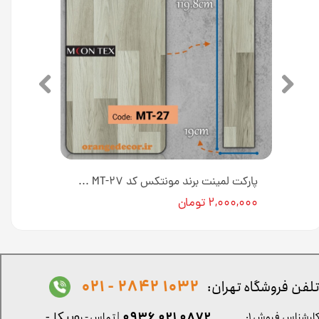
پارکت لمینت برند مونتکس کد MT-۳۲ عرض ۱۹ سانت
پارکت لمینت برند مونتکس کد MT-۲۷ عرض ۱۹ سانت
۲,۰۰۰,۰۰۰ تومان
1032 2842 - 021
لفن فروشگاه تهران:
0872 021 0936
ارشناس فروش ۱:
| تماس - ر
وبیکا -