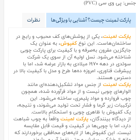
جنس: پی وی سی (PVC)
پارکت لمینت چیست؟ آشنایی با ویژگی‌ها
نظرات
پارکت لمینت
، یکی از پوشش‌های کف محبوب و رایج در
ساختمان‌هاست. این نوع
کفپوش
، به عنوان یک
جایگزین مقرون به‌صرفه و با کیفیت برای پارکت چوبی
شناخته می‌شود. نسل اولیه آن از سوی یک شرکت
سوئدی در دهه ۱۹۷۰ میلادی به بازار عرضه شد، اما با
پیشرفت فناوری، امروزه ده‌ها طرح و مدل با کیفیت بالا در
دسترس هستند.
پارکت لمینت
از جنس مواد تشکیل‌دهنده‌ای مانند
الوارهای چوبی نیست و از مواد فرآورده شده، همچون
چوب فروارده و مواد پلیمری، ساخته می‌شود. این
ترکیبات زیر گرما و فشار تحت تولید می‌شوند، و نتیجه،
یک کفپوش با ظاهری چوبی و استحکام بالاست.
از دیدگاه بینندگان،
پارکت لمینت
واقعاً به چوب شباهت
دارد، اما با چوبی‌ها در کیفیت و قیمت قابل مقایسه
نیست. این کفپوش‌ها از لایه‌های محافظی برخوردارند که
مانع از خشکی، سایش و حتی نفوذ آب می‌شوند.