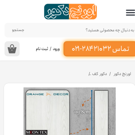
حساب کاربری من
تغییر گذر واژه
جستجو
سفارشات
ورود
/
ثبت نام
۰
خروج از حساب کاربری
اورنج دکور
دکور کف
پارکت لمینت برند مونتکس کد MT-۲۸ عرض ۱۹ سانت