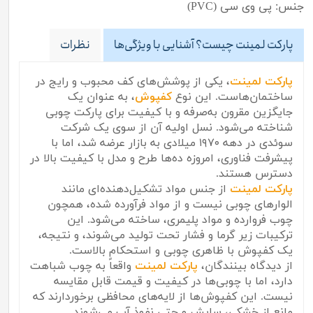
جنس: پی وی سی (PVC)
پارکت لمینت چیست؟ آشنایی با ویژگی‌ها
نظرات
پارکت لمینت
، یکی از پوشش‌های کف محبوب و رایج در
ساختمان‌هاست. این نوع
کفپوش
، به عنوان یک
جایگزین مقرون به‌صرفه و با کیفیت برای پارکت چوبی
شناخته می‌شود. نسل اولیه آن از سوی یک شرکت
سوئدی در دهه ۱۹۷۰ میلادی به بازار عرضه شد، اما با
پیشرفت فناوری، امروزه ده‌ها طرح و مدل با کیفیت بالا در
دسترس هستند.
پارکت لمینت
از جنس مواد تشکیل‌دهنده‌ای مانند
الوارهای چوبی نیست و از مواد فرآورده شده، همچون
چوب فروارده و مواد پلیمری، ساخته می‌شود. این
ترکیبات زیر گرما و فشار تحت تولید می‌شوند، و نتیجه،
یک کفپوش با ظاهری چوبی و استحکام بالاست.
از دیدگاه بینندگان،
پارکت لمینت
واقعاً به چوب شباهت
دارد، اما با چوبی‌ها در کیفیت و قیمت قابل مقایسه
نیست. این کفپوش‌ها از لایه‌های محافظی برخوردارند که
مانع از خشکی، سایش و حتی نفوذ آب می‌شوند.