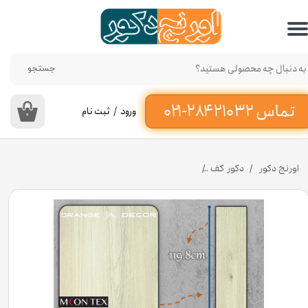
حساب کاربری من
تغییر گذر واژه
جستجو
سفارشات
ورود
/
ثبت نام
۰
خروج از حساب کاربری
اورنج دکور
دکور کف
پارکت لمینت برند مونتکس کد MT-۲۳ عرض ۱۹ سانت