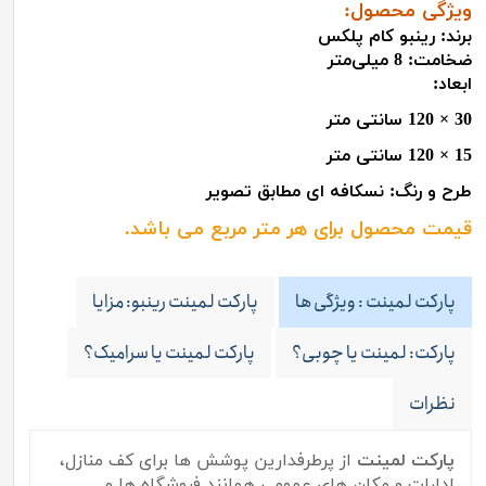
ویژگی‌ محصول:
برند: رینبو کام پلکس
ضخامت: 8 میلی‌متر
ابعاد:
30 × 120 سانتی متر
15 × 120 سانتی متر
طرح و رنگ: نسکافه ای مطابق تصویر
قیمت محصول برای هر متر مربع می باشد
.
پارکت لمینت : ویژگی ها
پارکت لمینت رینبو: مزایا
پارکت: لمینت یا چوبی؟
پارکت لمینت یا سرامیک؟
نظرات
پارکت لمینت
از پرطرفدارین پوشش ها برای کف منازل،
ادارات و مکان های عمومی همانند فروشگاه ها و ...