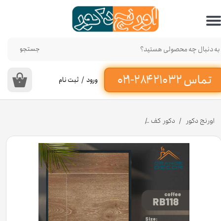
حساب کاربری من
تغییر گذر واژه
جستجو
سفارشات
ورود
/
ثبت نام
۰
خروج از حساب کاربری
اورنج دکور
دکور کف
پارکت لمینت کمپلکس رنگ نسکافه ای کد Coffee RB118