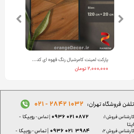
پارکت لمینت کامرشیال رنگ قهوه ای کد Hawaii Shine RB127
پارکت لمینت کامرشیال رنگ قهوه ای کد Honey Oak RB128
۲,۰۰۰,۰۰۰ تومان
1032 2842 - 021
لفن فروشگاه تهران:
0872 021 0936
ارشناس فروش ۱:
| تماس - ر
وبیکا -
یتا
| تماس - ر
۳۹۸۴ ۰۲۱ ۰۹۳۶
ارشناس فروش ۲:
وبیکا -