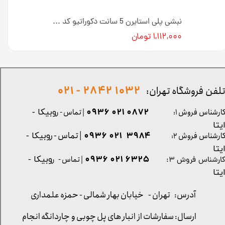
نبشی پلی استایرن 5 سانت دکوراتیو کد N-05-2H طول ۳ متر [انبار تهران]
نبشی پلی استایرن 5 سانت دکوراتیو کد N-05-1H طول ۳ متر [انبار تهران]
۱,۱۱۲,۰۰۰ تومان
1032 2842 - 021
لفن فروشگاه تهران:
0872 021 0936
ارشناس فروش ۱:
| تماس - ر
وبیکا -
یتا
| تماس - ر
۳۹۸۴ ۰۲۱ ۰۹۳۶
ارشناس فروش ۲:
وبیکا -
یتا
۶۳۲۵ ۰۲۱ ۰۹۳۶
| تماس - ر
وبیکا -
ارشناس فروش ۳:
یتا
آدرس: تهران -
خیابان بهار شمالی - حمزه علمداری
ارسال: سفارشات از انبار های پل چوبی و چاردانگه انجام