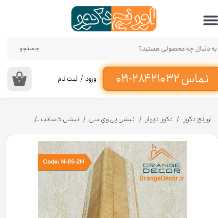
حساب کاربری من
تغییر گذر واژه
جستجو
سفارشات
ورود
/
ثبت نام
۰
خروج از حساب کاربری
اورنج دکور
دکور دیوار
نبشی پی وی سی
نبشی 5 سانت
نبشی پلی استایرن 5 سانت دکوراتیو کد 5-2H