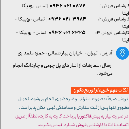
0872 021 0936
ارشناس فروش ۱:
| تماس - ر
وبیکا -
یتا
| تماس - ر
۳۹۸۴ ۰۲۱ ۰۹۳۶
ارشناس فروش ۲:
وبیکا -
یتا
۶۳۲۵ ۰۲۱ ۰۹۳۶
| تماس - ر
وبیکا -
ارشناس فروش ۳:
یتا
آدرس: تهران -
خیابان بهار شمالی - حمزه علمداری
ارسال: سفارشات از انبار های پل چوبی و چاردانگه انجام
می‌شود.
کات مهم خرید از اورنج دکور:
 فروش صرفاً به‌صورت اینترنتی و غیرحضوری انجام می‌شود. تحویل
ضوری تنها پس از ثبت سفارش و هماهنگی قبلی امکان‌پذیر است.
 در صورت نیاز به پیش‌فاکتور یا پرداخت کارت به کارت، لطفاً از طریق
تساپ یا ایتا با کارشناس فروش شماره ۱ تماس بگیرید.