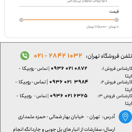
دیوارپوش ترمووال پی وی سی
قیمت
۰ تومان - ۸۱۵,۰۰۰ تومان
1032 2842 - 021
لفن فروشگاه تهران:
0872 021 0936
ارشناس فروش ۱:
| تماس - ر
وبیکا -
یتا
| تماس - ر
۳۹۸۴ ۰۲۱ ۰۹۳۶
ارشناس فروش ۲:
وبیکا -
یتا
۶۳۲۵ ۰۲۱ ۰۹۳۶
| تماس - ر
وبیکا -
ارشناس فروش ۳:
یتا
آدرس: تهران -
خیابان بهار شمالی - حمزه علمداری
ارسال: سفارشات از انبار های پل چوبی و چاردانگه انجام