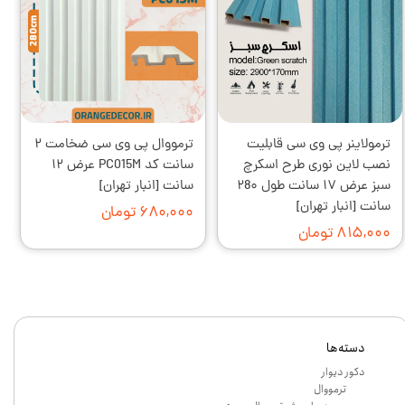
ترمولاینر پی وی سی قابلیت
ترمووال پی وی سی ضخامت ۲
نصب لاین نوری طرح اسکرچ
سانت کد PC015M عرض ۱۲
سبز عرض ۱۷ سانت طول ۲8۰
سانت [انبار تهران]
سانت [انبار تهران]
۶۸۰,۰۰۰ تومان
۸۱۵,۰۰۰ تومان
دسته‌ها
دکور دیوار
ترمووال