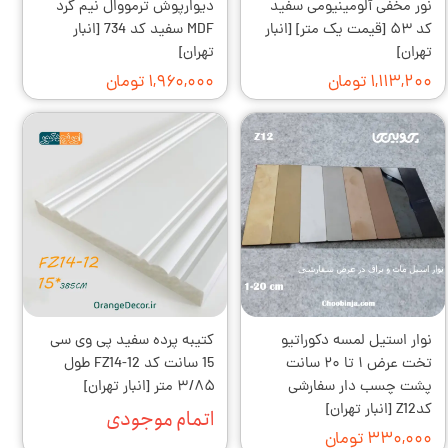
نور مخفی آلومینیومی سفید
دیوارپوش ترمووال نیم گرد
کد ۵۳ [قیمت یک متر] [انبار
MDF سفید کد 734 [انبار
تهران]
تهران]
۱,۱۱۳,۲۰۰ تومان
۱,۹۶۰,۰۰۰ تومان
نوار استیل لمسه دکوراتیو
کتیبه پرده سفید پی وی سی
تخت عرض ۱ تا ۲۰ سانت
15 سانت کد FZ14-12 طول
پشت چسب دار سفارشی
۳/۸۵ متر [انبار تهران]
کدZ12 [انبار تهران]
اتمام موجودی
۳۳۰,۰۰۰ تومان