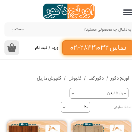
حساب کاربری من
تغییر گذر واژه
جستجو
سفارشات
ورود
/
ثبت نام
۰
خروج از حساب کاربری
اورنج دکور
دکور کف
کفپوش
کفپوش ماربل
مرتبط‌ترین
تعداد نمایش
۲۰