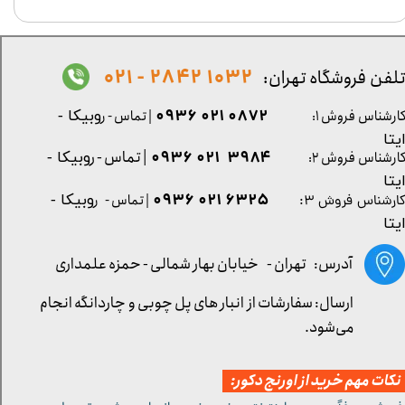
1032 2842 - 021
لفن فروشگاه تهران:
0872 021 0936
ارشناس فروش ۱:
| تماس - ر
وبیکا -
یتا
| تماس - ر
۳۹۸۴ ۰۲۱ ۰۹۳۶
ارشناس فروش ۲:
وبیکا -
یتا
۶۳۲۵ ۰۲۱ ۰۹۳۶
| تماس - ر
وبیکا -
ارشناس فروش ۳:
یتا
آدرس: تهران -
خیابان بهار شمالی - حمزه علمداری
ارسال: سفارشات از انبار های پل چوبی و چاردانگه انجام
می‌شود.
کات مهم خرید از اورنج دکور: