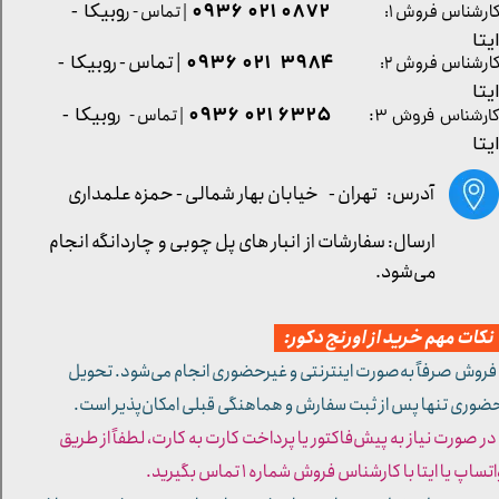
0872 021 0936
ارشناس فروش ۱:
| تماس - ر
وبیکا -
یتا
| تماس - ر
۳۹۸۴ ۰۲۱ ۰۹۳۶
ارشناس فروش ۲:
وبیکا -
یتا
۶۳۲۵ ۰۲۱ ۰۹۳۶
| تماس - ر
وبیکا -
ارشناس فروش ۳:
یتا
آدرس: تهران -
خیابان بهار شمالی - حمزه علمداری
ارسال: سفارشات از انبار های پل چوبی و چاردانگه انجام
می‌شود.
کات مهم خرید از اورنج دکور:
 فروش صرفاً به‌صورت اینترنتی و غیرحضوری انجام می‌شود. تحویل
ضوری تنها پس از ثبت سفارش و هماهنگی قبلی امکان‌پذیر است.
 در صورت نیاز به پیش‌فاکتور یا پرداخت کارت به کارت، لطفاً از طریق
تساپ یا ایتا با کارشناس فروش شماره ۱ تماس بگیرید.