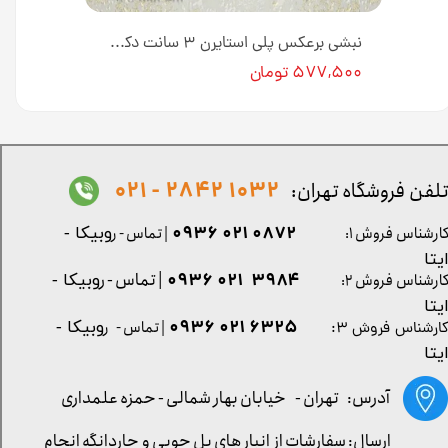
نبشی برعکس پلی استایرن ۳ سانت دکوراتیو کد L35-1F طول ۳ متر [انبار تهران]
نبشی برعکس پلی استایرن ۳ سانت دکوراتیو کد L35-1 طول ۳ متر [انبار تهران]
۵۷۷,۵۰۰ تومان
1032 2842 - 021
لفن فروشگاه تهران:
0872 021 0936
ارشناس فروش ۱:
| تماس - ر
وبیکا -
یتا
| تماس - ر
۳۹۸۴ ۰۲۱ ۰۹۳۶
ارشناس فروش ۲:
وبیکا -
یتا
۶۳۲۵ ۰۲۱ ۰۹۳۶
| تماس - ر
وبیکا -
ارشناس فروش ۳:
یتا
آدرس: تهران -
خیابان بهار شمالی - حمزه علمداری
ارسال: سفارشات از انبار های پل چوبی و چاردانگه انجام