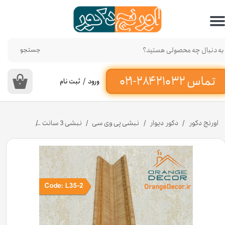
حساب کاربری من
تغییر گذر واژه
جستجو
سفارشات
ورود
/
ثبت نام
۰
خروج از حساب کاربری
اورنج دکور
دکور دیوار
نبشی پی وی سی
نبشی 3 سانت
نبشی برعکس پلی استایرن ۳ سانت