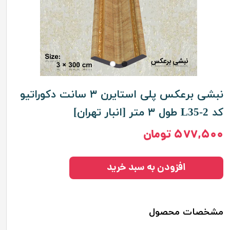
نبشی برعکس پلی استایرن ۳ سانت دکوراتیو
کد L35-2 طول ۳ متر [انبار تهران]
۵۷۷,۵۰۰ تومان
افزودن به سبد خرید
مشخصات محصول