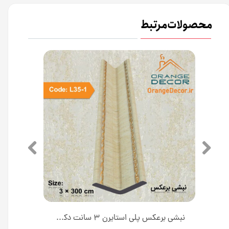
محصولات مرتبط
نبشی برعکس پلی استایرن ۳ سانت دکوراتیو کد L35-1F طول ۳ متر [انبار تهران]
نبشی برعکس پلی استایرن ۳ سانت دکوراتیو کد L35-1 طول ۳ متر [انبار تهران]