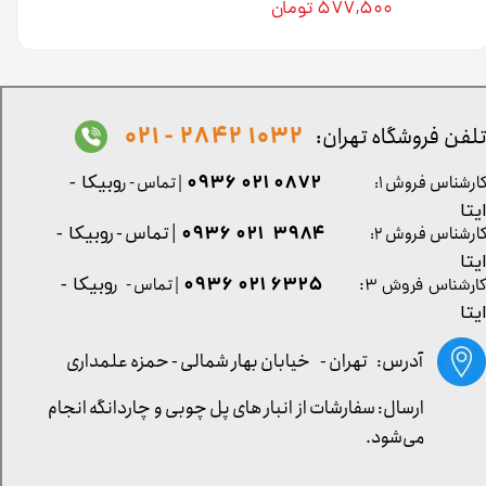
۵۷۷,۵۰۰ تومان
1032 2842 - 021
لفن فروشگاه تهران:
0872 021 0936
ارشناس فروش ۱:
| تماس - ر
وبیکا -
یتا
| تماس - ر
۳۹۸۴ ۰۲۱ ۰۹۳۶
ارشناس فروش ۲:
وبیکا -
یتا
۶۳۲۵ ۰۲۱ ۰۹۳۶
| تماس - ر
وبیکا -
ارشناس فروش ۳:
یتا
آدرس: تهران -
خیابان بهار شمالی - حمزه علمداری
ارسال: سفارشات از انبار های پل چوبی و چاردانگه انجام
می‌شود.