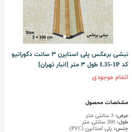
نبشی برعکس پلی استایرن ۳ سانت دکوراتیو
کد L35-1P طول ۳ متر [انبار تهران]
اتمام موجودی
مشخصات محصول
عرض:
3 سانتی متر
طول:
300 سانتی متر
جنس:
پلی استایرن (PVC)