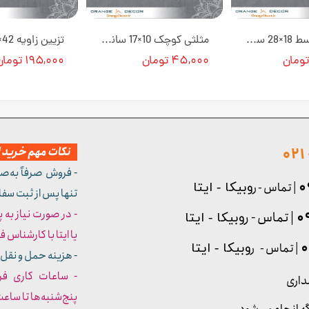
مثلثی متوسط 18×28 سانت T3 کد 134 جنس پلی استایرن [انبار اصفهان]
مثلثی کوچک 10×17 سانت L1 کد 131 جنس پلی استایرن [انبار اصفهان]
۴۵,۰۰۰ تومان
۱۹۵,۰۰۰ تومان
نکات مهم خرید از
- فروش صرفاً به‌ص
| تماس - ر
وبیکا - ایتا
تنها پس از ثبت سف
- در صورت نیاز به 
| تماس - ر
وبیکا - ایتا
یا ایتا با کارشناس فروش شما
| تماس - ر
وبیکا - ایتا
- هزینه حمل و نقل 
داری
پنج‌شنبه‌ها تا ساعت :۳۰​​​​​​​