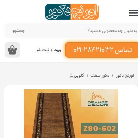
حساب کاربری من
تغییر گذر واژه
جستجو
سفارشات
ورود
/
ثبت نام
۰
خروج از حساب کاربری
اورنج دکور
دکور سقف
گلویی
زیرگلویی پی وی سی کد Z80-۶۰۲ عرض 8 سانت [انبار تهران]