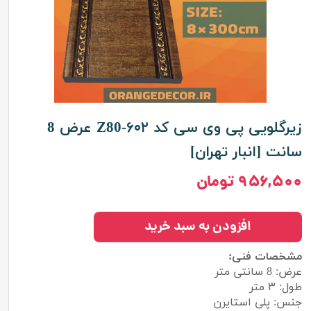
زیرگلویی پی وی سی کد Z80-۶۰۲ عرض 8
سانت [انبار تهران]
۹۵۶,۵۰۰ تومان
افزودن به سبد خرید
مشخصات فنی:
عرض: 8 سانتی متر
طول: ۳ متر
جنس: پلی استایرن