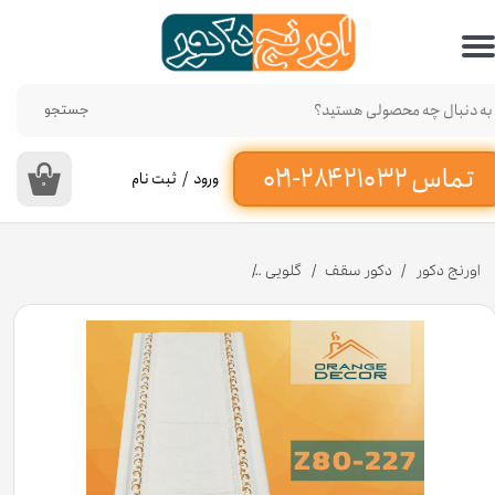
حساب کاربری من
تغییر گذر واژه
جستجو
سفارشات
ورود
/
ثبت نام
۰
خروج از حساب کاربری
اورنج دکور
دکور سقف
گلویی
زیرگلویی پی وی سی کد Z80-۲۲۷ عرض 8 سانت [انبار تهران]