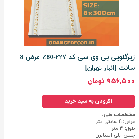
زیرگلویی پی وی سی کد Z80-۲۲۷ عرض 8
سانت [انبار تهران]
۹۵۶,۵۰۰ تومان
افزودن به سبد خرید
مشخصات فنی:
عرض: 8 سانتی متر
طول: ۳ متر
جنس: پلی استایرن