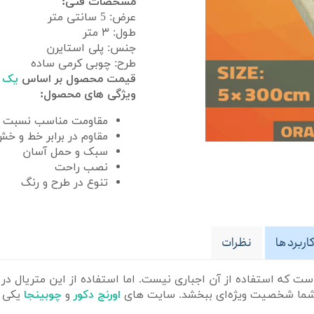
مشخصات فنی:
عرض: 5 سانتی متر
طول: ۳ متر
جنس: پلی استایرن
طرح: چوبی کرمی ساده
قیمت محصول بر اساس
یک شاخ
ویژگی های محصول:
مقاومت مناسب نسبت ب
مقاوم در برابر خط و خ
سبک و حمل آسان
نصب راحت
تنوع در طرح و رنگ
نظرات
ت که استفاده از آن اجباری نیست. اما استفاده از این متریال در 
ی شما شخصیت ویژه‌ای ببخشد. سایت های
اورنج دکور
و
چوبینجا
یکی ا