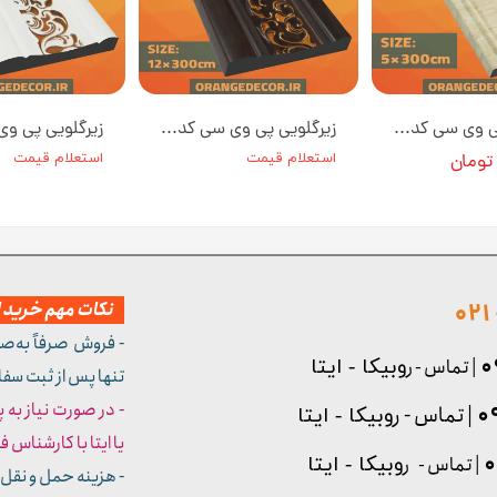
زیرگلویی پی وی سی کد Z50-01 عرض 5 سانت [انبار تهران]
زیرگلویی پی وی سی کد Z12-۴۴۶ عرض 12 سانت [انبار تهران]
استعلام قیمت
استعلام قیمت
نکات مهم خرید از
- فروش صرفاً به‌ص
| تماس - ر
وبیکا - ایتا
تنها پس از ثبت سف
- در صورت نیاز به 
| تماس - ر
وبیکا - ایتا
یا ایتا با کارشناس فروش شما
| تماس - ر
وبیکا - ایتا
- هزینه حمل و نقل 