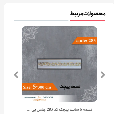
محصولات مرتبط
تسمه 5 سانت کمند کد 400 جنس پی وی سی [انبار اصفهان]
تسمه 5 سانت پیچک کد 283 جنس پی وی سی [انبار اصفهان]