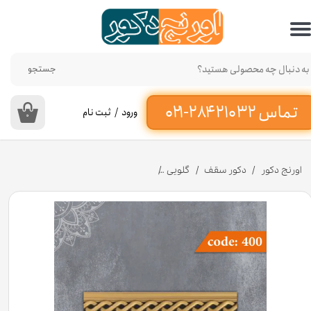
حساب کاربری من
تغییر گذر واژه
جستجو
سفارشات
ورود
/
ثبت نام
۰
خروج از حساب کاربری
اورنج دکور
دکور سقف
گلویی
تسمه 5 سانت کمند کد 400 جنس پی وی سی [انبار اصفهان]