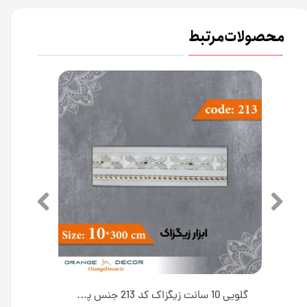
محصولات مرتبط
گلویی 13 سانت زیگزاک کد 214 جنس پی وی سی [انبار اصفهان]
گلویی 10 سانت زیگزاک کد 213 جنس پی وی سی [انبار اصفهان]