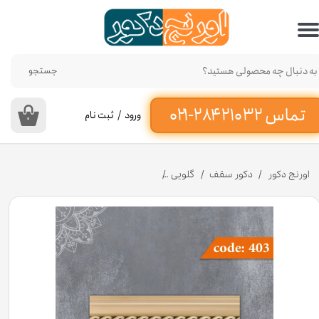
حساب کاربری من
تغییر گذر واژه
جستجو
سفارشات
ورود
/
ثبت نام
۰
خروج از حساب کاربری
اورنج دکور
دکور سقف
گلویی
گلویی 8 سانت کمند کد 403 جنس پی وی سی [انبار اصفهان]