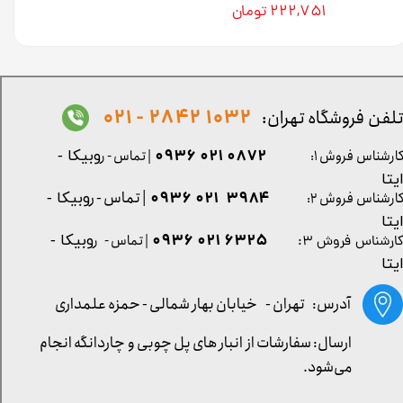
۲۲۲,۷۵۱ تومان
1032 2842 - 021
لفن فروشگاه تهران:
0872 021 0936
ارشناس فروش ۱:
| تماس - ر
وبیکا -
یتا
| تماس - ر
۳۹۸۴ ۰۲۱ ۰۹۳۶
ارشناس فروش ۲:
وبیکا -
یتا
۶۳۲۵ ۰۲۱ ۰۹۳۶
| تماس - ر
وبیکا -
ارشناس فروش ۳:
یتا
آدرس: تهران -
خیابان بهار شمالی - حمزه علمداری
ارسال: سفارشات از انبار های پل چوبی و چاردانگه انجام
می‌شود.