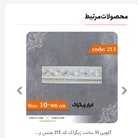
محصولات مرتبط
گلویی 13 سانت زیگزاک کد 214 جنس پی وی سی [انبار اصفهان]
گلویی 10 سانت زیگزاک کد 213 جنس پی وی سی [انبار اصفهان]