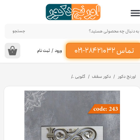
حساب کاربری من
تغییر گذر واژه
جستجو
سفارشات
ورود
/
ثبت نام
۰
خروج از حساب کاربری
اورنج دکور
دکور سقف
گلویی
ابزار گلویی حاشیه 11 سانت نیلوفری کد 243 جنس پی وی سی [انبار اصفهان]