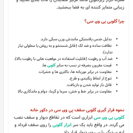
زیبایی متمایز کننده ای به فضا ببخشید.
چرا
گلویی پی وی سی
؟
بدلیل جنس پلاستیکی مانندش وزن سبکی دارد.
نظافت ساده و ضد لک (قابل شستشو و به روغن یا محلولی نیاز
ندارد).
ضد آب و رطوبت (قابلیت استفاده در موقعیت هایی با رطوبت بالا).
قیمت مقرون بصرفه تر نسب به سایر
گلویی
ها.
مقاومت در برابر موریانه ها، باکتری ها و حشرات.
تنوع از لحاظ رنگبندی و طرح.
قابل باز تولید شدن و بازیافت.
مقاومت در برابر خط و خش، سرما و گرما، دوام و ماندگاری بالا
نحوه قرار گیری
گلویی سقف پی وی سی
در دکور خانه
گلویی پی وی سی
ابزاری است که در تقاطع دیوار و سقف نصب
می گردد. در واقع باید یک سر
ابزار گلویی
را روی سقف قرداد و
لبه ی دیگر را بر روی دیوار قرار داد.