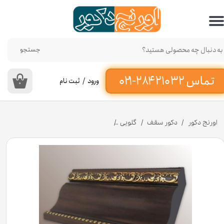
حساب کاربری من
تغییر گذر واژه
جستجو
سفارشات
ورود
/
ثبت نام
۰
خروج از حساب کاربری
اورنج دکور
دکور سقف
گلویی
گلویی دکوراتیو سقف طرح چوب تیره 10 سانت کد G01-446T از جنس پی وی سی [انبار تهران]