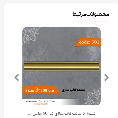
محصولات مرتبط
تسمه 3.5 سانت قاب سازی کد 506 جنس پلی استایرن [انبار اصفهان]
تسمه 3 سانت قاب سازی کد 501 جنس پلی استایرن [انبار اصفهان]