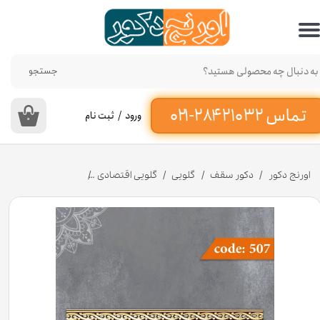
حساب کاربری من
تغییر گذر واژه
جستجو
سفارشات
ورود
/
ثبت نام
۰
خروج از حساب کاربری
اورنج دکور
دکور سقف
گلویی
گلویی اقتصادی
تسمه 1.7 سانت لبه دار کد 507 جنس پلی استایرن [انبار اصفهان]